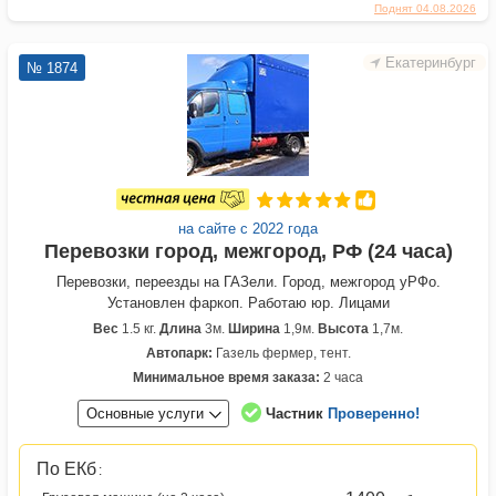
Поднят 04.08.2026
Екатеринбург
№ 1874
на сайте с 2022 года
Перевозки город, межгород, РФ (24 часа)
Перевозки, переезды на ГАЗели. Город, межгород уРФо.
Установлен фаркоп. Работаю юр. Лицами
Вес
1.5 кг.
Длина
3м.
Ширина
1,9м.
Высота
1,7м.
Автопарк:
Газель фермер, тент.
Минимальное время заказа:
2 часа
Основные услуги
Частник
Проверенно!
По ЕКб
: