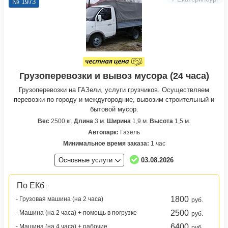
№ 1973
Грузоперевозки и вывоз мусора (24 часа)
Грузоперевозки на ГАЗели, услуги грузчиков. Осуществляем
перевозки по городу и междугородние, вывозим строительный и
бытовой мусор.
Вес
2500 кг.
Длина
3 м.
Ширина
1,9 м.
Высота
1,5 м.
Автопарк:
Газель
Минимальное время заказа:
1 час
Основные услуги
03.08.2026
По ЕКб
:
1800
- Грузовая машина (на 2 часа)
руб.
2500
- Машина (на 2 часа) + помощь в погрузке
руб.
6400
- Машина (на 4 часа) + рабочие
руб.