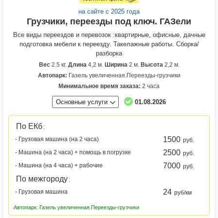
на сайте с 2025 года
Грузчики, переезды под ключ. ГАЗели
Все виды переездов и перевозок :квартирные, офисные, дачные
подготовка мебели к переезду. Такелажные работы. Сборка/
разборка
Вес
2.5 кг.
Длина
4,2 м.
Ширина
2 м.
Высота
2,2 м.
Автопарк:
Газель увеличенная.Переезды-грузчики
Минимальное время заказа:
2 часа
Основные услуги
01.08.2026
По ЕКб
:
1500
- Грузовая машина (на 2 часа)
руб.
2500
- Машина (на 2 часа) + помощь в погрузке
руб.
7000
- Машина (на 4 часа) + рабочие
руб.
По межгороду
:
24
- Грузовая машина
руб/км
Автопарк: Газель увеличенная.Переезды-грузчики