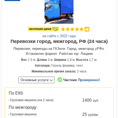
на сайте с 2022 года
Перевозки город, межгород, РФ (24 часа)
Перевозки, переезды на ГАЗели. Город, межгород уРФо.
Установлен фаркоп. Работаю юр. Лицами
Вес
1.5 кг.
Длина
3 м.
Ширина
1,9 м.
Высота
1,7 м.
Автопарк:
Газель фермер, тент.
Минимальное время заказа:
2 часа
Основные услуги
Частник
Проверенно!
По ЕКб
:
1400
- Грузовая машина (на 2 часа)
руб.
По межгороду
:
25
- Грузовая машина
руб/км