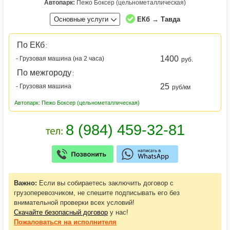
Автопарк:
Пежо Боксер (цельнометаллическая)
Основные услуги
ЕКб → Тавда
По ЕКб
:
1400
- Грузовая машина (на 2 часа)
руб.
По межгороду
:
25
- Грузовая машина
руб/км
Автопарк: Пежо Боксер (цельнометаллическая)
Важно:
Если вы собираетесь заключить договор с
грузоперевозчиком, не спешите подписывать его без
внимательной проверки всех условий!
Скачайте безопасный договор
у нас!
Пожаловаться
на исполнителя