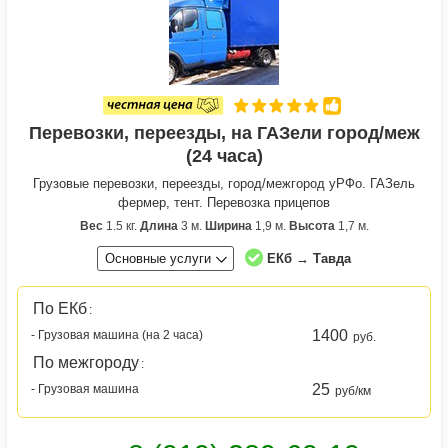
Перевозки, переезды, на ГАЗели город/меж
(24 часа)
Грузовые перевозки, переезды, город/межгород уРФо. ГАЗель
фермер, тент. Перевозка прицепов
Вес
1.5 кг.
Длина
3 м.
Ширина
1,9 м.
Высота
1,7 м.
Основные услуги
ЕКб → Тавда
По ЕКб
:
1400
- Грузовая машина (на 2 часа)
руб.
По межгороду
:
25
- Грузовая машина
руб/км