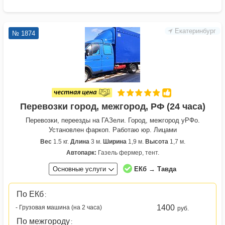
Екатеринбург
№ 1874
Перевозки город, межгород, РФ (24 часа)
Перевозки, переезды на ГАЗели. Город, межгород уРФо.
Установлен фаркоп. Работаю юр. Лицами
Вес
1.5 кг.
Длина
3 м.
Ширина
1,9 м.
Высота
1,7 м.
Автопарк:
Газель фермер, тент.
Основные услуги
ЕКб → Тавда
По ЕКб
:
1400
- Грузовая машина (на 2 часа)
руб.
По межгороду
: